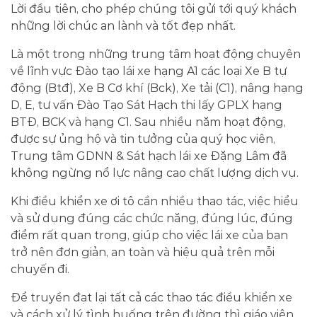
Lời đầu tiên, cho phép chúng tôi gửi tới quý khách
những lời chúc an lành và tốt đẹp nhất.
Là một trong những trung tâm hoạt động chuyên
về lĩnh vực Đào tạo lái xe hạng A1 các loại Xe B tự
động (Btđ), Xe B Cơ khí (Bck), Xe tải (C1), nâng hạng
D, E, tư vấn Đào Tạo Sát Hạch thi lấy GPLX hạng
BTĐ, BCK và hạng C1. Sau nhiều năm hoạt động,
được sự ủng hộ và tin tưởng của quý học viên,
Trung tâm GDNN & Sát hạch lái xe Đặng Lâm đã
không ngừng nổ lực nâng cao chất lượng dịch vụ.
Khi điều khiển xe ơi tô cần nhiều thao tác, việc hiểu
và sử dụng đúng các chức năng, đúng lúc, đúng
điểm rất quan trọng, giúp cho việc lái xe của bạn
trở nên đơn giản, an toàn và hiệu quả trên mỗi
chuyến đi.
Để truyền đạt lại tất cả các thao tác điều khiển xe
và cách xử lý tình huống trên đường thì giáo viên