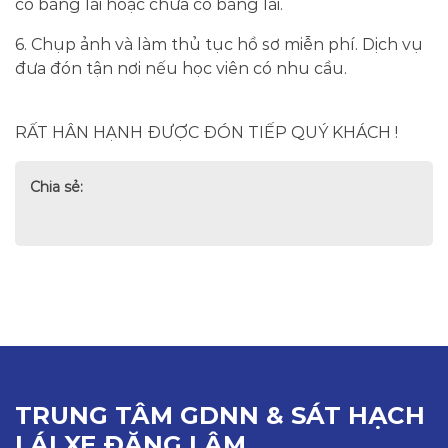
có bằng lái hoặc chưa có bằng lái.
6. Chụp ảnh và làm thủ tục hồ sơ miễn phí. Dịch vụ
đưa đón tận nơi nếu học viên có nhu cầu.
RẤT HÂN HẠNH ĐƯỢC ĐÓN TIẾP QUÝ KHÁCH !
Chia sẻ:
TRUNG TÂM GDNN & SÁT HẠCH
LÁI XE ĐẶNG LÂM